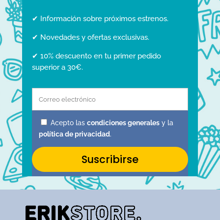
✔ Información sobre próximos estrenos.
✔ Novedades y ofertas exclusivas.
✔ 10% descuento en tu primer pedido
superior a 30€.
Acepto las
condiciones generales
y la
política de privacidad
.