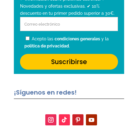
Novedades y ofertas exclusivas. ✔ 10%
descuento en tu primer pedido superior a 30€.
Acepto las
condiciones generales
y la
política de privacidad
.
¡Síguenos en redes!