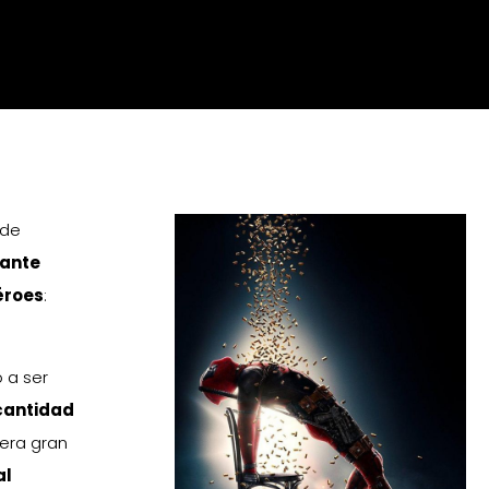
 de
tante
éroes
:
.
 a ser
 cantidad
era gran
al