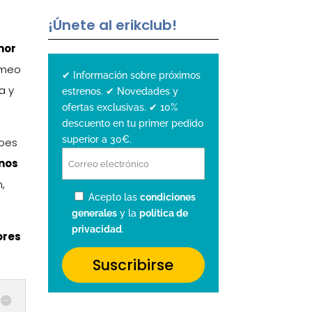
¡Únete al erikclub!
a
mor
ameo
✔ Información sobre próximos
a y
estrenos. ✔ Novedades y
ofertas exclusivas. ✔ 10%
descuento en tu primer pedido
superior a 30€.
roes
 nos
,
Acepto las
condiciones
generales
y la
política de
privacidad
.
ores