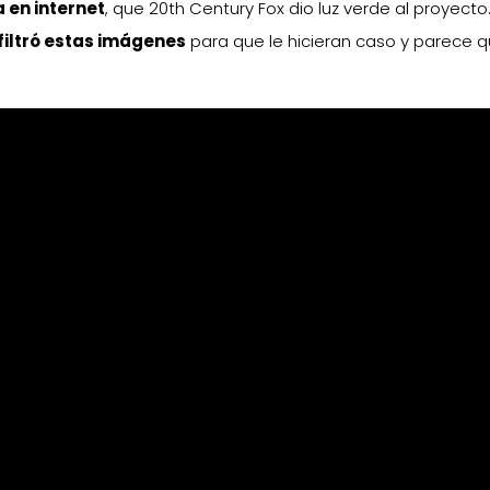
 en internet
, que 20th Century Fox dio luz verde al proyecto
filtró estas imágenes
para que le hicieran caso y parece q