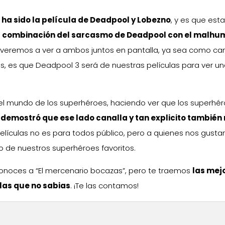
e ha sido la película de Deadpool y Lobezno
, y es que est
a combinación del sarcasmo de Deadpool con el malhu
olveremos a ver a ambos juntos en pantalla, ya sea como c
os, es que Deadpool 3 será de nuestras películas para ver un
 el mundo de los superhéroes, haciendo ver que los superhé
 demostró que ese lado canalla y tan explicito también
películas no es para todos público, pero a quienes nos gustan
 de nuestros superhéroes favoritos.
y conoces a “El mercenario bocazas”, pero te traemos
las mej
las que no sabias
. ¡Te las contamos!