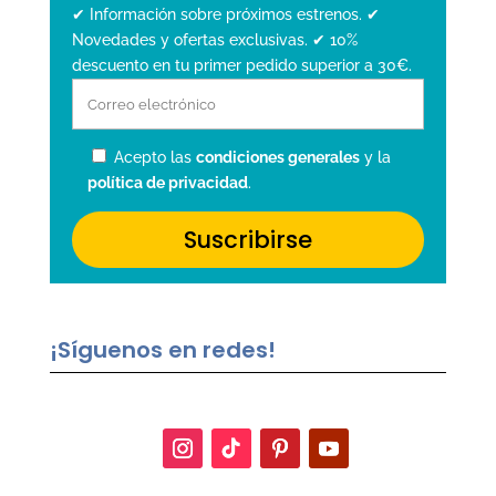
✔ Información sobre próximos estrenos. ✔
Novedades y ofertas exclusivas. ✔ 10%
descuento en tu primer pedido superior a 30€.
Acepto las
condiciones generales
y la
política de privacidad
.
¡Síguenos en redes!