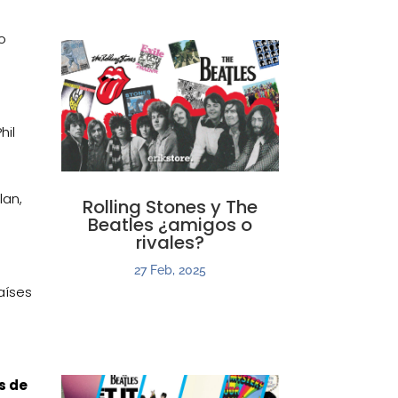
io
hil
lan,
Rolling Stones y The
Beatles ¿amigos o
rivales?
r
27 Feb, 2025
aíses
,
s de