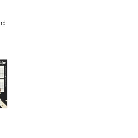
l
ntó