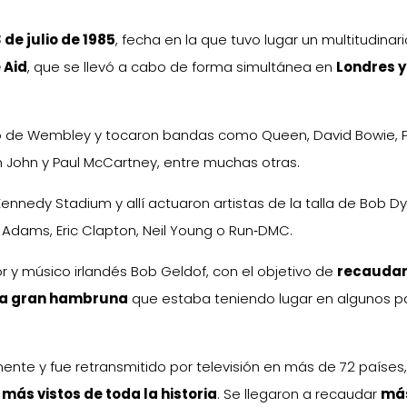
3 de julio de 1985
, fecha en la que tuvo lugar un multitudinar
e Aid
, que se llevó a cabo de forma simultánea en
Londres y
dio de Wembley y tocaron bandas como Queen, David Bowie, P
lton John y Paul McCartney, entre muchas otras.
. Kennedy Stadium y allí actuaron artistas de la talla de Bob Dy
 Adams, Eric Clapton, Neil Young o Run‐DMC.
or y músico irlandés Bob Geldof, con el objetivo de
recauda
 la gran hambruna
que estaba teniendo lugar en algunos p
nte y fue retransmitido por televisión en más de 72 países
 más vistos de toda la historia
. Se llegaron a recaudar
má