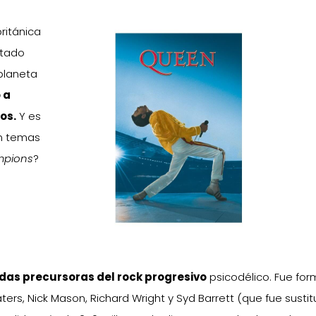
ritánica
stado
 planeta
 a
os.
Y es
ón temas
mpions
?
das precursoras del rock progresivo
psicodélico. Fue fo
ers, Nick Mason, Richard Wright y Syd Barrett (que fue sustit