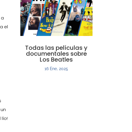
 a
a el
Todas las películas y
documentales sobre
Los Beatles
16 Ene, 2025
s
 un
lío!