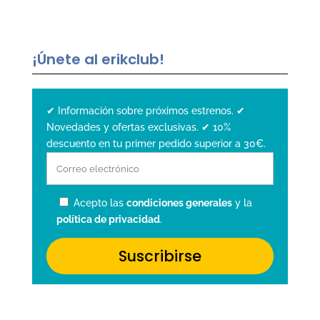
¡Únete al erikclub!
✔ Información sobre próximos estrenos. ✔
Novedades y ofertas exclusivas. ✔ 10%
descuento en tu primer pedido superior a 30€.
Acepto las
condiciones generales
y la
política de privacidad
.