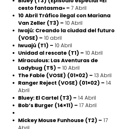
Bluey (T3) (Episodio especial «El
cesto fantasma» –
7 Abril
10
Abril Tráfico ilegal con Mariana
Van Zeller (T3) –
10 Abril
Iwajú: Creando la ciudad del futuro
(VOSE) –
10 abril
Iwuajú (T1) –
10 Abril
Unidad al rescate (T1) –
10 Abril
Miraculous: Las Aventuras de
Ladybug (T5) –
10 Abril
The Fable (VOSE) (01×02) –
13 Abril
Ranger Reject (VOSE) (01×02) –
14
Abril
Bluey: El Cartel (T3) –
14 Abril
Bob’s Burger (14×11) –
17 Abril
Mickey Mouse Funhouse (T2) –
17
Abril