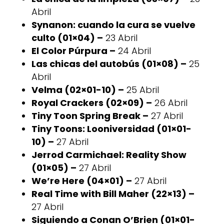
Abril
Synanon: cuando la cura se vuelve
culto (01×04) –
23 Abril
El Color Púrpura –
24 Abril
Las chicas del autobús (01×08) –
25
Abril
Velma (02×01-10) –
25 Abril
Royal Crackers (02×09) –
26 Abril
Tiny Toon Spring Break –
27 Abril
Tiny Toons: Looniversidad (01×01-
10) –
27 Abril
Jerrod Carmichael: Reality Show
(01×05) –
27 Abril
We’re Here (04×01) –
27 Abril
Real Time with Bill Maher (22×13) –
27 Abril
Siguiendo a Conan O’Brien (01×01-