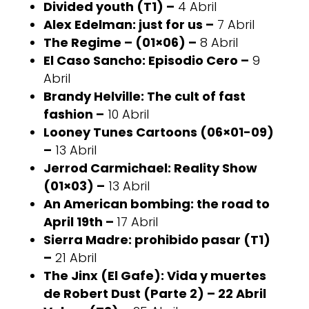
Divided youth (T1) –
4 Abril
Alex Edelman: just for us –
7 Abril
The Regime – (01×06) –
8 Abril
El Caso Sancho: Episodio Cero –
9
Abril
Brandy Helville: The cult of fast
fashion –
10 Abril
Looney Tunes Cartoons (06×01-09)
–
13 Abril
Jerrod Carmichael: Reality Show
(01×03) –
13 Abril
An American bombing: the road to
April 19th –
17 Abril
Sierra Madre: prohibido pasar (T1)
–
21 Abril
The Jinx (El Gafe): Vida y muertes
de Robert Dust (Parte 2) – 22 Abril