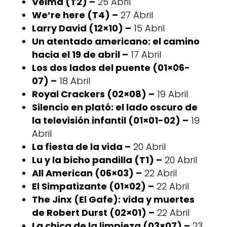
Velma (T2) –
25 Abril
We’re here (T4) –
27 Abril
Larry David (12×10) –
15 Abril
Un atentado americano: el camino
hacia el 19 de abril –
17 Abril
Los dos lados del puente (01×06-
07) –
18 Abril
Royal Crackers (02×08) –
19 Abril
Silencio en plató: el lado oscuro de
la televisión infantil (01×01-02) –
19
Abril
La fiesta de la vida –
20 Abril
Lu y la bicho pandilla (T1) –
20 Abril
All American (06×03) –
22 Abril
El Simpatizante (01×02) –
22 Abril
The Jinx (El Gafe): vida y muertes
de Robert Durst (02×01) –
22 Abril
La chica de la limpieza (03×07) –
23