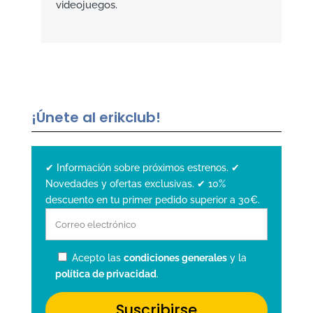
videojuegos.
¡Únete al erikclub!
✔ Información sobre próximos estrenos. ✔
Novedades y ofertas exclusivas. ✔ 10%
descuento en tu primer pedido superior a 30€.
Acepto las
condiciones generales
y la
política de privacidad
.