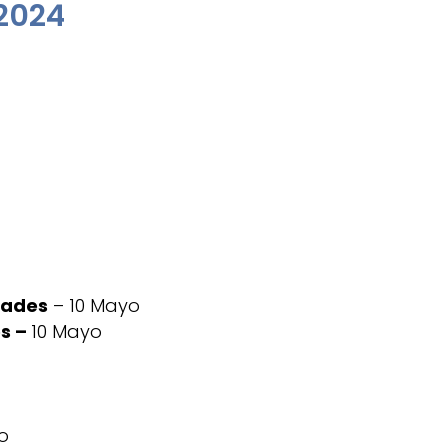
2024
dades
– 10 Mayo
os –
10 Mayo
o