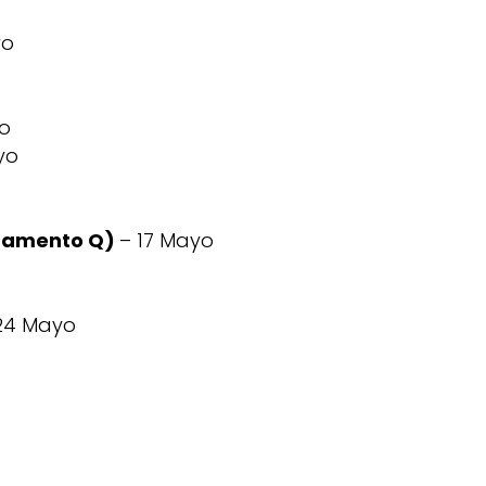
o
yo
yo
yo
artamento Q)
– 17 Mayo
24 Mayo