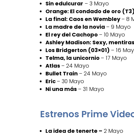
Sin edulcurar
– 3 Mayo
Orange: El condado de oro (T3
La final: Caos en Wembley
– 8 
La madre de la novia
– 9 Mayo
El rey del Cachopo
– 10 Mayo
Ashley Madison: Sexy, mentira
Los Bridgerton (03×01)
– 16 Ma
Telma, la unicornio
– 17 Mayo
Atlas
– 24 Mayo
Bullet Train
– 24 Mayo
Eric
– 30 Mayo
Ni una más
– 31 Mayo
Estrenos Prime Vide
La idea de tenerte
–
2 Mayo