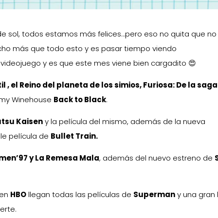
e sol, todos estamos más felices…pero eso no quita que no
cho más que todo esto y es pasar tiempo viendo
n videojuego y es que este mes viene bien cargadito 😍
il , el Reino del planeta de los simios, Furiosa: De la saga
 Amy Winehouse
Back to Black
.
utsu Kaisen
y la película del mismo, además de la nueva
ble película de
Bullet Train.
men’97 y La Remesa Mala
, además del nuevo estreno de
 en
HBO
llegan todas las películas de
Superman
y una gran l
erte.