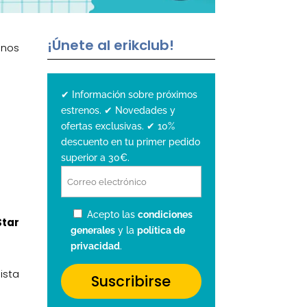
¡Únete al erikclub!
 nos
✔ Información sobre próximos
estrenos. ✔ Novedades y
ofertas exclusivas. ✔ 10%
descuento en tu primer pedido
superior a 30€.
Acepto las
condiciones
Star
generales
y la
política de
privacidad
.
ista