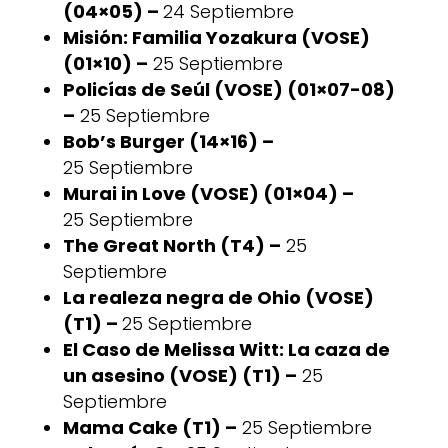
(04×05) –
24 Septiembre
Misión: Familia Yozakura (VOSE)
(01×10) –
25 Septiembre
Policías de Seúl (VOSE) (01×07-08)
–
25 Septiembre
Bob’s Burger (14×16) –
25 Septiembre
Murai in Love (VOSE) (01×04) –
25 Septiembre
The Great North (T4) –
25
Septiembre
La realeza negra de Ohio (VOSE)
(T1) –
25 Septiembre
El Caso de Melissa Witt: La caza de
un asesino (VOSE) (T1) –
25
Septiembre
Mama Cake (T1) –
25 Septiembre