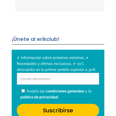
¡Únete al erikclub!
✔ Información sobre próximos estrenos. ✔
Novedades y ofertas exclusivas. ✔ 10%
descuento en tu primer pedido superior a 30€.
Acepto las
condiciones generales
y la
política de privacidad
.