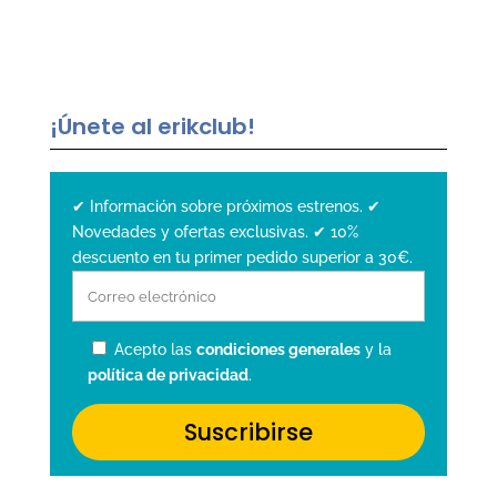
¡Únete al erikclub!
✔ Información sobre próximos estrenos. ✔
Novedades y ofertas exclusivas. ✔ 10%
descuento en tu primer pedido superior a 30€.
Acepto las
condiciones generales
y la
política de privacidad
.