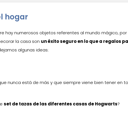
el hogar
e hay numerosos objetos referentes al mundo mágico, por 
ecorar la casa son
un éxito seguro en lo que a regalos p
 dejamos algunas ideas:
o que nunca está de más y que siempre viene bien tener en t
te
set de tazas de las diferentes casas de Hogwarts
?