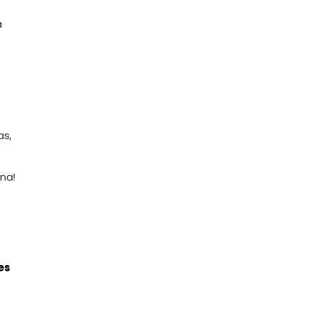
a
as,
na!
es