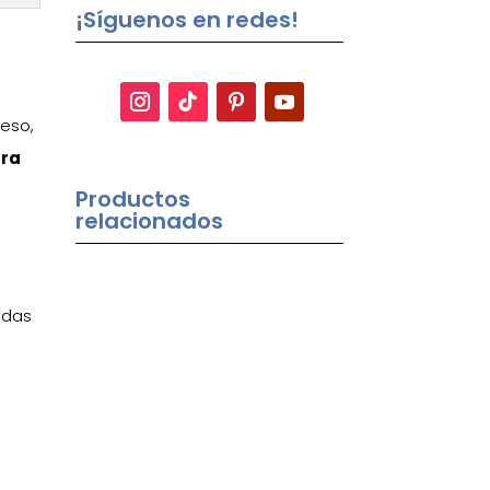
¡Síguenos en redes!
eso,
ara
Productos
relacionados
odas