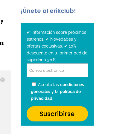
¡Únete al erikclub!
ry
✔ Información sobre próximos
estrenos. ✔ Novedades y
as
ofertas exclusivas. ✔ 10%
descuento en tu primer pedido
superior a 30€.
Acepto las
condiciones
generales
y la
política de
privacidad
.