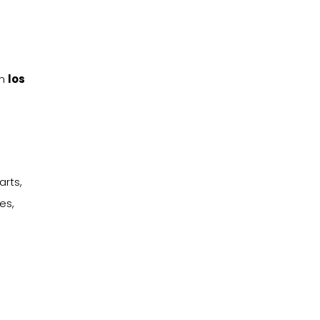
on
los
arts,
es,